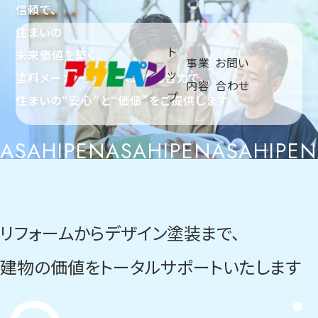
信頼で、
住まいの
ト
未来価値を築く。
事業
お問い
ッ
塗料メーカーアサヒペンの総合力で、
メニュ
内容
合わせ
プ
住まいの“安心”と“価値”をご提供します。
ASAHIPEN
ASAHIPEN
ASAHIPEN
リフォームからデザイン塗装まで、
建物の価値を
トータルサポートいたします