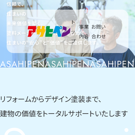
信頼で、
住まいの
ト
未来価値を築く。
事業
お問い
ッ
塗料メーカーアサヒペンの総合力で、
メニュ
内容
合わせ
プ
住まいの“安心”と“価値”をご提供します。
ASAHIPEN
ASAHIPEN
ASAHIPEN
リフォームからデザイン塗装まで、
建物の価値を
トータルサポートいたします