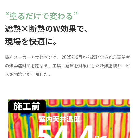
大幅電気代削減、熱中症対策
“塗るだけで変わる”
工場・倉庫向け遮熱×
断熱のW効果塗装サービス
遮熱×断熱のW効果で、
現場を快適に。
塗料メーカーアサヒペンは、 2025年6月から義務化された事業者
の熱中症対策を踏まえ、工場・倉庫を対象にした断熱塗装サービ
スを開始いたしました。